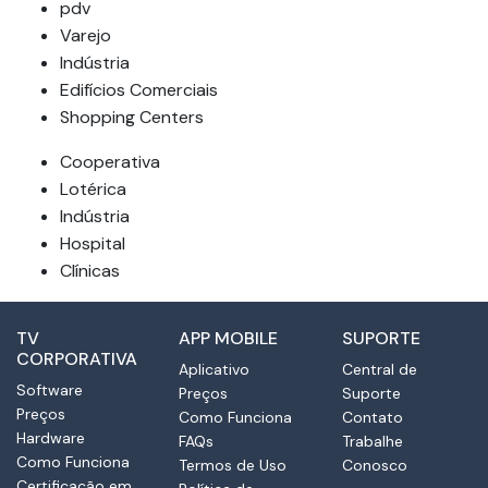
pdv
Varejo
Indústria
Edifícios Comerciais
Shopping Centers
Cooperativa
Lotérica
Indústria
Hospital
Clínicas
TV
APP MOBILE
SUPORTE
CORPORATIVA
Aplicativo
Central de
Software
Preços
Suporte
Preços
Como Funciona
Contato
Hardware
FAQs
Trabalhe
Como Funciona
Termos de Uso
Conosco
Certificação em